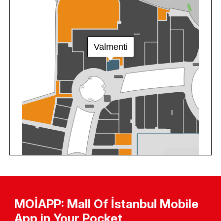
MOİAPP: Mall Of İstanbul Mobile
App in Your Pocket