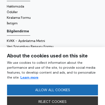
Hakkımızda
Ödüller
Kiralama Formu
İletişim
Bilgilendirme
KVKK - Aydınlatma Metni
Veri Sorumlusu Başvuru Formu
Çerez Politikası
About the cookies used on this site
Enerji Politikası
We use cookies to collect information about the
Genel
performance and use of the site, to provide social media
features, to develop content and ads, and to personalize
Hizmetler
the site.
Learn more
Ulaşım
Sıkça Sorulan Sorular
ALLOW ALL COOKIES
REJECT COOKIES