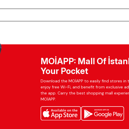
MOİAPP: Mall Of İstan
Your Pocket
Download the MOİAPP to easily find stores in t
enjoy free Wi-Fi, and benefit from exclusive a
the app. Carry the best shopping mall experien
MOİAPP.