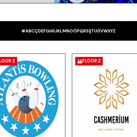
#
A
B
C
Ç
D
E
F
G
H
I
İ
J
K
L
M
N
O
Ö
P
Q
R
S
Ş
T
U
Ü
V
W
X
Y
Z
LOOR 2
FLOOR 2