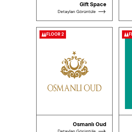
Gift Space
Detayları Görüntüle
FLOOR 2
F
Osmanlı Oud
Detayları Görüntüle