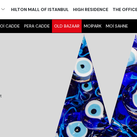
M
HILTON MALL OF ISTANBUL
HIGH RESIDENCE
THE OFFIC
Oİ CADDE
PERA CADDE
OLD BAZAAR
MOİPARK
MOİ SAHNE
t