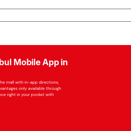
bul Mobile App in
he mall with in-app directions,
dvantages only available through
ce right in your pocket with