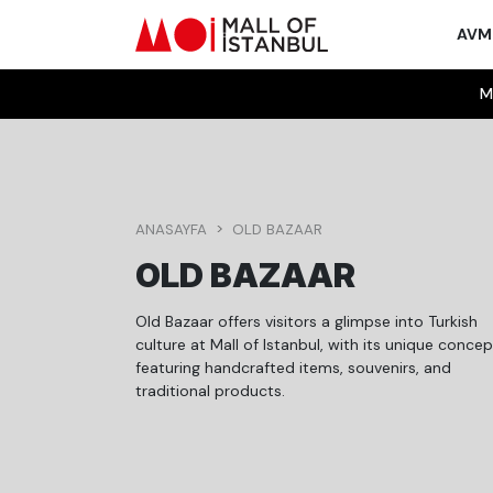
AV
M
ANASAYFA
OLD BAZAAR
OLD BAZAAR
Old Bazaar offers visitors a glimpse into Turkish
culture at Mall of Istanbul, with its unique concep
featuring handcrafted items, souvenirs, and
traditional products.