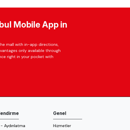
bul Mobile App in
he mall with in-app directions,
dvantages only available through
ce right in your pocket with
ilendirme
Genel
 - Aydınlatma
Hizmetler