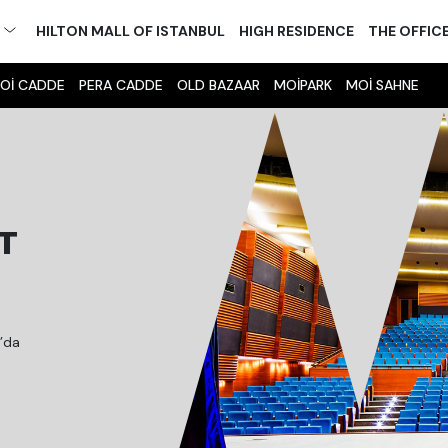
M
HILTON MALL OF ISTANBUL
HIGH RESIDENCE
THE OFFIC
Oİ CADDE
PERA CADDE
OLD BAZAAR
MOİPARK
MOİ SAHNE
T
l’da