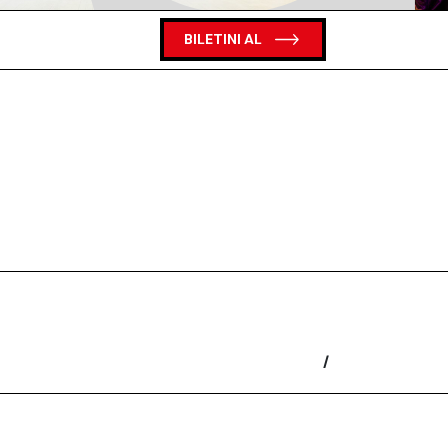
BILETINI AL
/