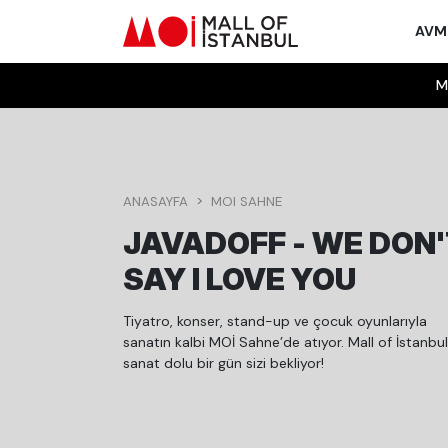
AV
M
ANASAYFA
MOI SAHNE
JAVADOFF - WE DON'
SAY I LOVE YOU
Tiyatro, konser, stand-up ve çocuk oyunlarıyla
sanatın kalbi MOİ Sahne’de atıyor. Mall of İstanbu
sanat dolu bir gün sizi bekliyor!