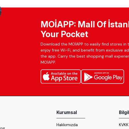
MOİAPP: Mall Of İstan
Your Pocket
Download the MOİAPP to easily find stores in t
enjoy free Wi-Fi, and benefit from exclusive a
the app. Carry the best shopping mall experien
MOİAPP.
Kurumsal
Bilg
Hakkımızda
KVKK
ng,