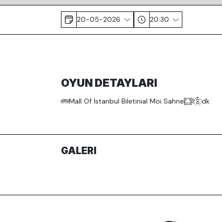
20-05-2026
20:30
OYUN DETAYLARI
Mall Of İstanbul Biletinial Moi Sahne
1
dk
GALERI