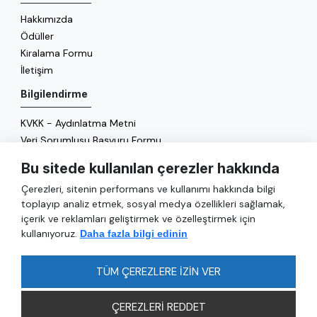
Hakkımızda
Ödüller
Kiralama Formu
İletişim
Bilgilendirme
KVKK - Aydınlatma Metni
Veri Sorumlusu Başvuru Formu
Çerez Politikası
Bu sitede kullanılan çerezler hakkında
Enerji Politikası
Çerezleri, sitenin performans ve kullanımı hakkında bilgi
Genel
toplayıp analiz etmek, sosyal medya özellikleri sağlamak,
içerik ve reklamları geliştirmek ve özelleştirmek için
Hizmetler
kullanıyoruz.
Daha fazla bilgi edinin
Ulaşım
Sıkça Sorulan Sorular
TÜM ÇEREZLERE İZİN VER
ÇEREZLERİ REDDET