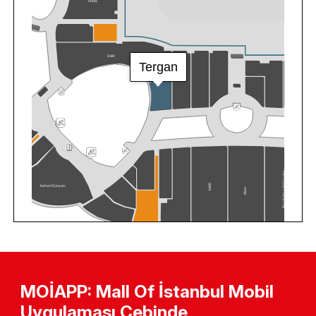
MOİAPP: Mall Of İstanbul Mobil
Uygulaması Cebinde