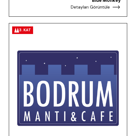
Blue Monkey
Detayları Görüntüle
3. KAT