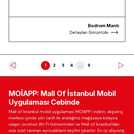
Bodrum Mantı
Detayları Görüntüle
1
2
3
4
...
9
MOİAPP: Mall Of İstanbul Mobil
Uygulaması Cebinde
Mall of İstanbul mobil uygulaması MOİAPP’i indirin, alışveriş
merkezi içinde yön tarifi ile aradığınız mağazaya kolayca
ulaşın, ücretsiz Wi-Fi hizmetinden ve Mall of İstanbul'dan
size özel tanınan ayrıcalıkların keyfini çıkartın. En iyi alışveriş