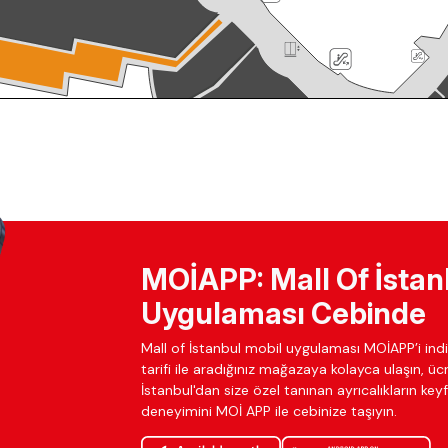
MOİAPP: Mall Of İstan
Uygulaması Cebinde
Mall of İstanbul mobil uygulaması MOİAPP’i indir
tarifi ile aradığınız mağazaya kolayca ulaşın, ü
İstanbul'dan size özel tanınan ayrıcalıkların keyfi
deneyimini MOİ APP ile cebinize taşıyın.