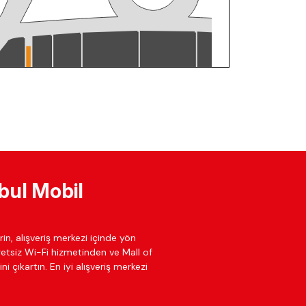
bul Mobil
in, alışveriş merkezi içinde yön
cretsiz Wi-Fi hizmetinden ve Mall of
ni çıkartın. En iyi alışveriş merkezi