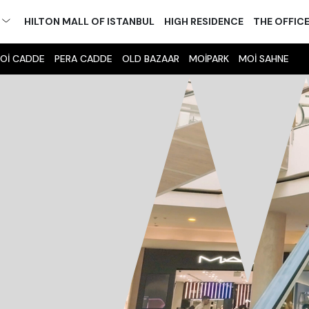
M
HILTON MALL OF ISTANBUL
HIGH RESIDENCE
THE OFFIC
Oİ CADDE
PERA CADDE
OLD BAZAAR
MOİPARK
MOİ SAHNE