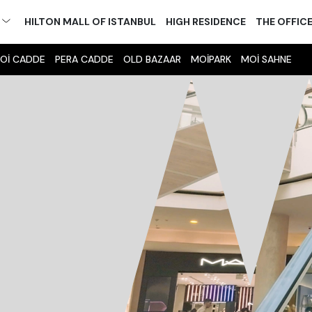
M
HILTON MALL OF ISTANBUL
HIGH RESIDENCE
THE OFFIC
Oİ CADDE
PERA CADDE
OLD BAZAAR
MOİPARK
MOİ SAHNE