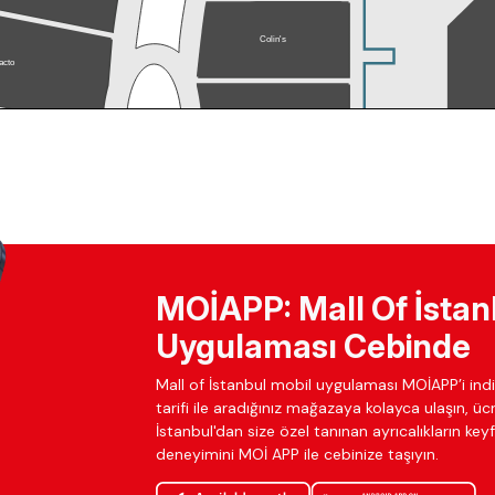
MOİAPP: Mall Of İstan
Uygulaması Cebinde
Mall of İstanbul mobil uygulaması MOİAPP’i indir
tarifi ile aradığınız mağazaya kolayca ulaşın, ü
İstanbul'dan size özel tanınan ayrıcalıkların keyfi
deneyimini MOİ APP ile cebinize taşıyın.