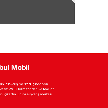
bul Mobil
in, alışveriş merkezi içinde yön
cretsiz Wi-Fi hizmetinden ve Mall of
ni çıkartın. En iyi alışveriş merkezi