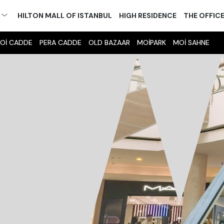
M
HILTON MALL OF ISTANBUL
HIGH RESIDENCE
THE OFFIC
Oİ CADDE
PERA CADDE
OLD BAZAAR
MOİPARK
MOİ SAHNE