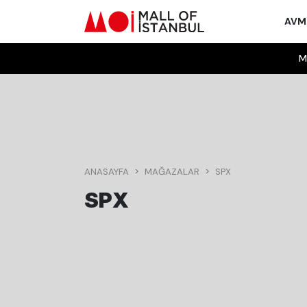
AV
M
ANASAYFA
MAĞAZALAR
SPX
SPX