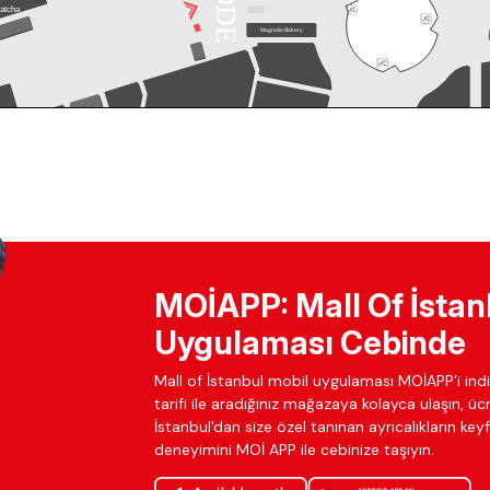
MOİAPP: Mall Of İstan
Uygulaması Cebinde
Mall of İstanbul mobil uygulaması MOİAPP’i indir
tarifi ile aradığınız mağazaya kolayca ulaşın, ü
İstanbul'dan size özel tanınan ayrıcalıkların keyfi
deneyimini MOİ APP ile cebinize taşıyın.