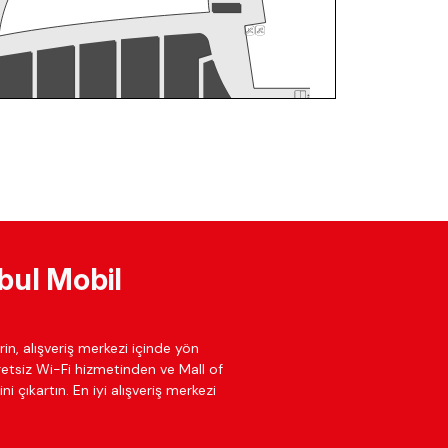
bul Mobil
in, alışveriş merkezi içinde yön
cretsiz Wi-Fi hizmetinden ve Mall of
ni çıkartın. En iyi alışveriş merkezi