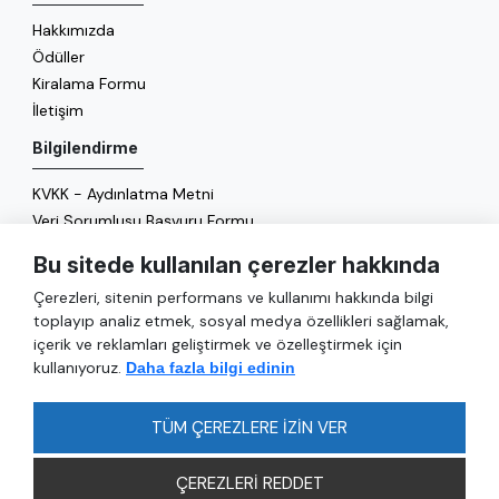
Hakkımızda
Ödüller
Kiralama Formu
İletişim
Bilgilendirme
KVKK - Aydınlatma Metni
Veri Sorumlusu Başvuru Formu
Çerez Politikası
Bu sitede kullanılan çerezler hakkında
Enerji Politikası
Çerezleri, sitenin performans ve kullanımı hakkında bilgi
Genel
toplayıp analiz etmek, sosyal medya özellikleri sağlamak,
içerik ve reklamları geliştirmek ve özelleştirmek için
Hizmetler
kullanıyoruz.
Daha fazla bilgi edinin
Ulaşım
Sıkça Sorulan Sorular
TÜM ÇEREZLERE İZİN VER
ÇEREZLERİ REDDET