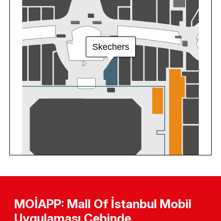
MOİAPP: Mall Of İstanbul Mobil
Uygulaması Cebinde