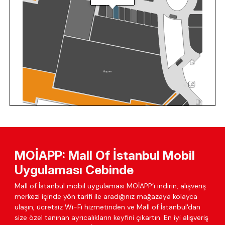
MOİAPP: Mall Of İstanbul Mobil
Uygulaması Cebinde
Mall of İstanbul mobil uygulaması MOİAPP’i indirin, alışveriş
merkezi içinde yön tarifi ile aradığınız mağazaya kolayca
ulaşın, ücretsiz Wi-Fi hizmetinden ve Mall of İstanbul'dan
size özel tanınan ayrıcalıkların keyfini çıkartın. En iyi alışveriş