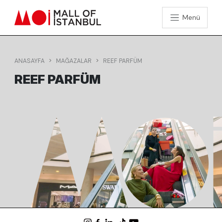
Menü
ANASAYFA
MAĞAZALAR
REEF PARFÜM
REEF PARFÜM