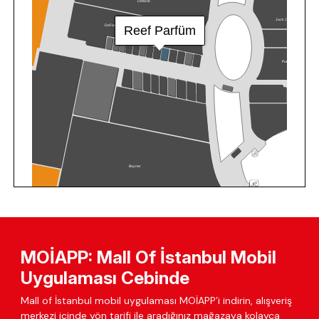
MOİAPP: Mall Of İstanbul Mobil
Uygulaması Cebinde
Mall of İstanbul mobil uygulaması MOİAPP’i indirin, alışveriş
merkezi içinde yön tarifi ile aradığınız mağazaya kolayca