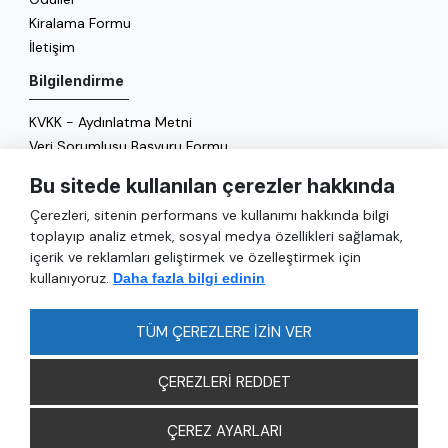
Kiralama Formu
İletişim
Bilgilendirme
KVKK - Aydınlatma Metni
Veri Sorumlusu Başvuru Formu
Çerez Politikası
Bu sitede kullanılan çerezler hakkında
Enerji Politikası
Çerezleri, sitenin performans ve kullanımı hakkında bilgi
Genel
toplayıp analiz etmek, sosyal medya özellikleri sağlamak,
içerik ve reklamları geliştirmek ve özelleştirmek için
Hizmetler
kullanıyoruz.
Daha fazla bilgi edinin
Ulaşım
Sıkça Sorulan Sorular
TÜM ÇEREZLERE İZİN VER
ÇEREZLERİ REDDET
ÇEREZ AYARLARI