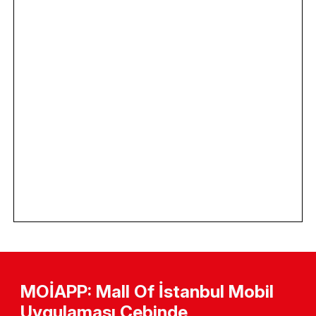
MOİAPP: Mall Of İstanbul Mobil
Uygulaması Cebinde