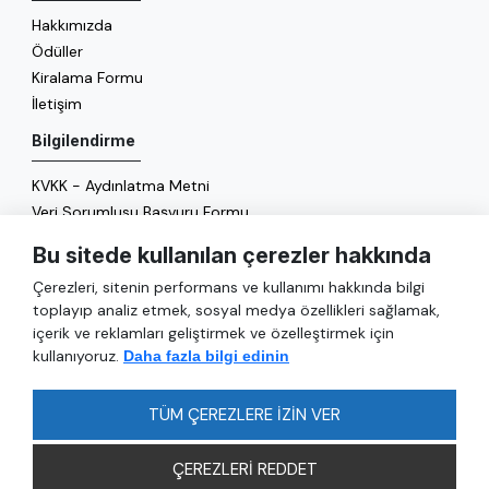
Hakkımızda
Ödüller
Kiralama Formu
İletişim
Bilgilendirme
KVKK - Aydınlatma Metni
Veri Sorumlusu Başvuru Formu
Çerez Politikası
Bu sitede kullanılan çerezler hakkında
Enerji Politikası
Çerezleri, sitenin performans ve kullanımı hakkında bilgi
Genel
toplayıp analiz etmek, sosyal medya özellikleri sağlamak,
içerik ve reklamları geliştirmek ve özelleştirmek için
Hizmetler
kullanıyoruz.
Daha fazla bilgi edinin
Ulaşım
Sıkça Sorulan Sorular
TÜM ÇEREZLERE İZİN VER
ÇEREZLERİ REDDET