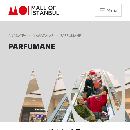
Menü
ANASAYFA
MAĞAZALAR
PARFUMANE
PARFUMANE