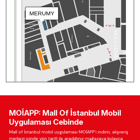
MOİAPP: Mall Of İstanbul Mobil
Uygulaması Cebinde
Mall of İstanbul mobil uygulaması MOİAPP’i indirin, alışveriş
merkezi içinde yön tarifi ile aradığınız mağazaya kolayca