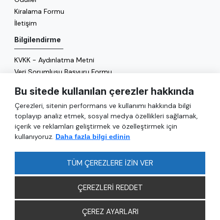
Kiralama Formu
İletişim
Bilgilendirme
KVKK - Aydınlatma Metni
Veri Sorumlusu Başvuru Formu
Çerez Politikası
Bu sitede kullanılan çerezler hakkında
Enerji Politikası
Çerezleri, sitenin performans ve kullanımı hakkında bilgi
Genel
toplayıp analiz etmek, sosyal medya özellikleri sağlamak,
içerik ve reklamları geliştirmek ve özelleştirmek için
Hizmetler
kullanıyoruz.
Daha fazla bilgi edinin
Ulaşım
Sıkça Sorulan Sorular
TÜM ÇEREZLERE İZİN VER
ÇEREZLERİ REDDET
ÇEREZ AYARLARI