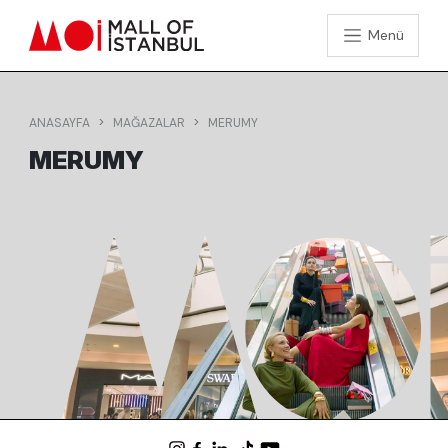
Menü
ANASAYFA
MAĞAZALAR
MERUMY
MERUMY