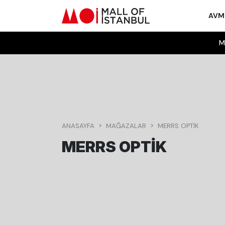
AV
M
ANASAYFA
MAĞAZALAR
MERRS OPTIK
MERRS OPTIK