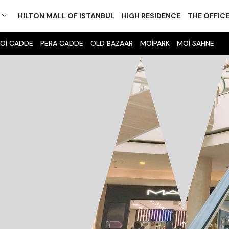
M
HILTON MALL OF ISTANBUL
HIGH RESIDENCE
THE OFFIC
Oİ CADDE
PERA CADDE
OLD BAZAAR
MOİPARK
MOİ SAHNE