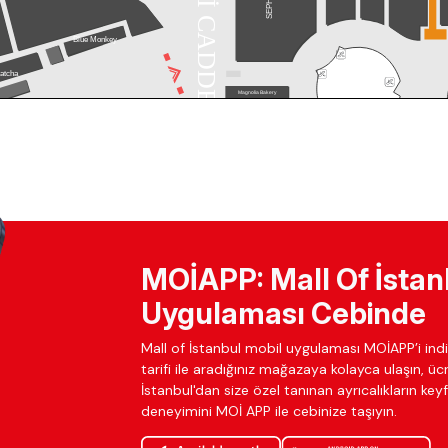
MOİAPP: Mall Of İstan
Uygulaması Cebinde
Mall of İstanbul mobil uygulaması MOİAPP’i indir
tarifi ile aradığınız mağazaya kolayca ulaşın, ü
İstanbul'dan size özel tanınan ayrıcalıkların keyfi
deneyimini MOİ APP ile cebinize taşıyın.