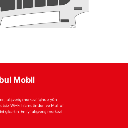
bul Mobil
in, alışveriş merkezi içinde yön
cretsiz Wi-Fi hizmetinden ve Mall of
ni çıkartın. En iyi alışveriş merkezi