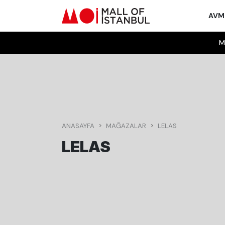
AV
M
ANASAYFA
MAĞAZALAR
LELAS
LELAS