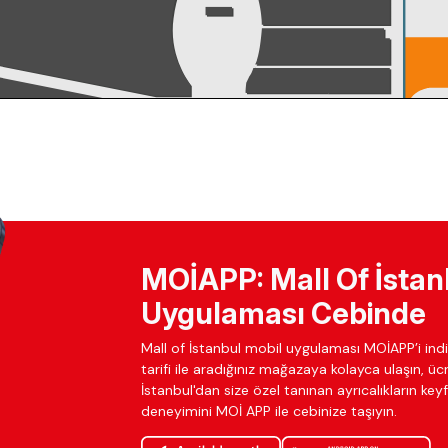
MOİAPP: Mall Of İstan
Uygulaması Cebinde
Mall of İstanbul mobil uygulaması MOİAPP’i indir
tarifi ile aradığınız mağazaya kolayca ulaşın, ü
İstanbul'dan size özel tanınan ayrıcalıkların keyfi
deneyimini MOİ APP ile cebinize taşıyın.