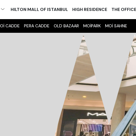
M
HILTON MALL OF ISTANBUL
HIGH RESIDENCE
THE OFFIC
Oİ CADDE
PERA CADDE
OLD BAZAAR
MOİPARK
MOİ SAHNE