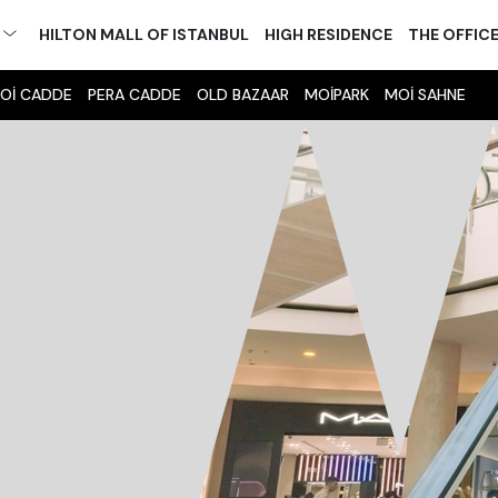
M
HILTON MALL OF ISTANBUL
HIGH RESIDENCE
THE OFFIC
Oİ CADDE
PERA CADDE
OLD BAZAAR
MOİPARK
MOİ SAHNE