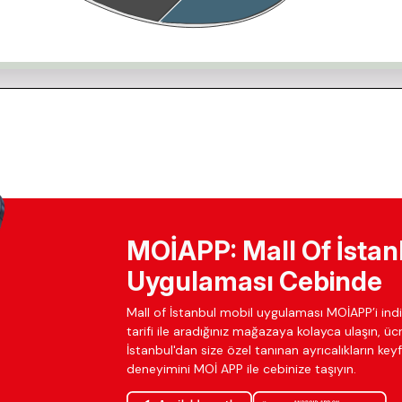
MOİAPP: Mall Of İstan
Uygulaması Cebinde
Mall of İstanbul mobil uygulaması MOİAPP’i indir
tarifi ile aradığınız mağazaya kolayca ulaşın, ü
İstanbul'dan size özel tanınan ayrıcalıkların keyfi
deneyimini MOİ APP ile cebinize taşıyın.