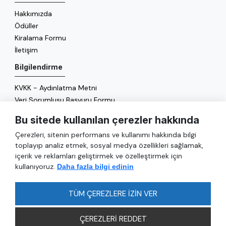
Hakkımızda
Ödüller
Kiralama Formu
İletişim
Bilgilendirme
KVKK - Aydınlatma Metni
Veri Sorumlusu Başvuru Formu
Çerez Politikası
Bu sitede kullanılan çerezler hakkında
Enerji Politikası
Çerezleri, sitenin performans ve kullanımı hakkında bilgi
Genel
toplayıp analiz etmek, sosyal medya özellikleri sağlamak,
içerik ve reklamları geliştirmek ve özelleştirmek için
Hizmetler
kullanıyoruz.
Daha fazla bilgi edinin
Ulaşım
Sıkça Sorulan Sorular
TÜM ÇEREZLERE İZİN VER
ÇEREZLERİ REDDET