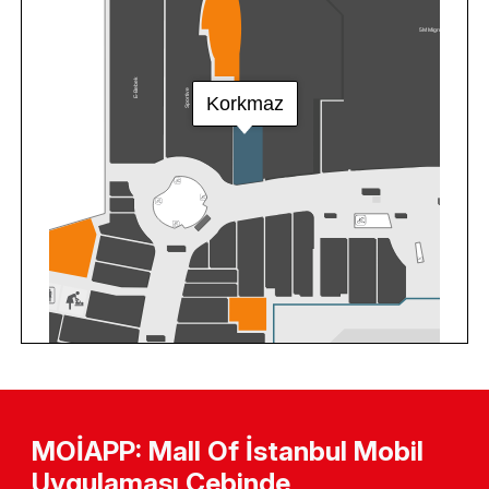
MOİAPP: Mall Of İstanbul Mobil
Uygulaması Cebinde