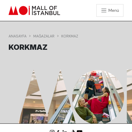
Menü
ANASAYFA
MAĞAZALAR
KORKMAZ
KORKMAZ