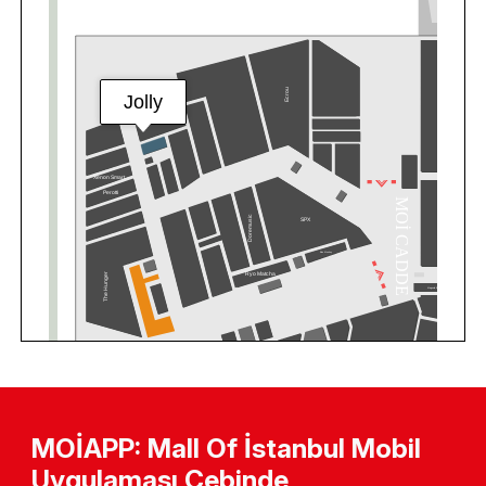
MOİAPP: Mall Of İstanbul Mobil
Uygulaması Cebinde