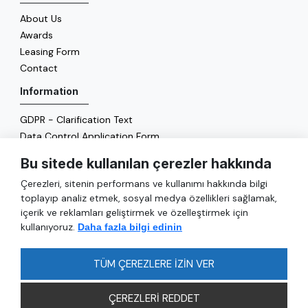
About Us
Awards
Leasing Form
Contact
Information
GDPR - Clarification Text
Data Control Application Form
Cookie Policy
Bu sitede kullanılan çerezler hakkında
Energy Policy
Çerezleri, sitenin performans ve kullanımı hakkında bilgi
General
toplayıp analiz etmek, sosyal medya özellikleri sağlamak,
içerik ve reklamları geliştirmek ve özelleştirmek için
Services
kullanıyoruz.
Daha fazla bilgi edinin
Reach
FAQ
TÜM ÇEREZLERE İZİN VER
ÇEREZLERİ REDDET