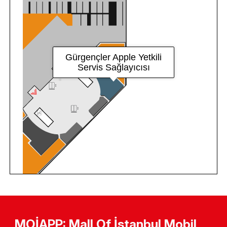
MOİAPP: Mall Of İstanbul Mobil