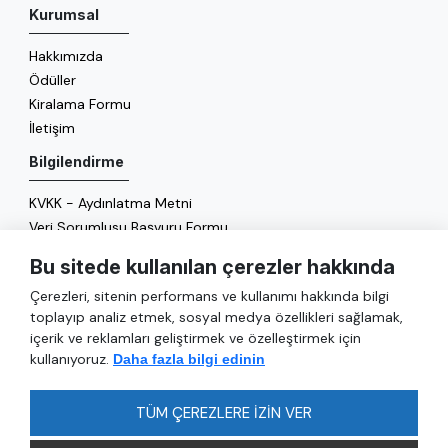
Kurumsal
Hakkımızda
Ödüller
Kiralama Formu
İletişim
Bilgilendirme
KVKK - Aydınlatma Metni
Veri Sorumlusu Başvuru Formu
Çerez Politikası
Bu sitede kullanılan çerezler hakkında
Enerji Politikası
Çerezleri, sitenin performans ve kullanımı hakkında bilgi
Genel
toplayıp analiz etmek, sosyal medya özellikleri sağlamak,
içerik ve reklamları geliştirmek ve özelleştirmek için
Hizmetler
kullanıyoruz.
Daha fazla bilgi edinin
Ulaşım
Sıkça Sorulan Sorular
TÜM ÇEREZLERE İZİN VER