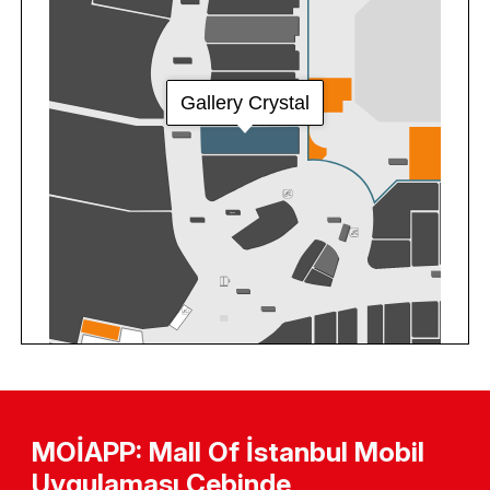
MOİAPP: Mall Of İstanbul Mobil
Uygulaması Cebinde