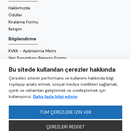
Hakkımızda
Ödüller
Kiralama Formu
İletişim
Bilgilendirme
KVKK - Aydınlatma Metni
Veri Sorumlusu Başvuru Formu
Çerez Politikası
Bu sitede kullanılan çerezler hakkında
Enerji Politikası
Çerezleri, sitenin performans ve kullanımı hakkında bilgi
Genel
toplayıp analiz etmek, sosyal medya özellikleri sağlamak,
içerik ve reklamları geliştirmek ve özelleştirmek için
Hizmetler
kullanıyoruz.
Daha fazla bilgi edinin
Ulaşım
Sıkça Sorulan Sorular
TÜM ÇEREZLERE İZİN VER
ÇEREZLERİ REDDET