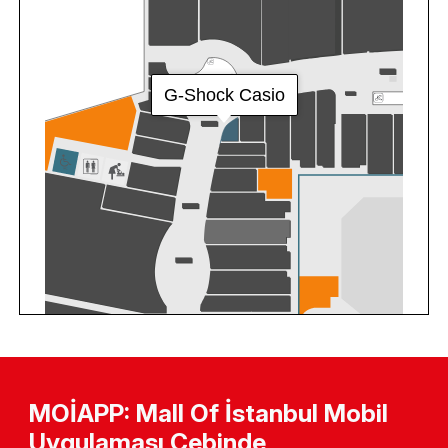
MOİAPP: Mall Of İstanbul Mobil
Uygulaması Cebinde