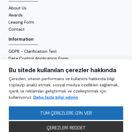
About Us
Awards
Leasing Form
Contact
Information
GDPR - Clarification Text
Data Control Application Form
Cookie Policy
Bu sitede kullanılan çerezler hakkında
Energy Policy
Çerezleri, sitenin performans ve kullanımı hakkında bilgi
General
toplayıp analiz etmek, sosyal medya özellikleri sağlamak,
içerik ve reklamları geliştirmek ve özelleştirmek için
Services
kullanıyoruz.
Daha fazla bilgi edinin
Reach
FAQ
TÜM ÇEREZLERE İZİN VER
ÇEREZLERİ REDDET