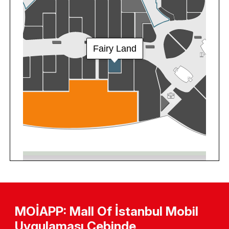
MOİAPP: Mall Of İstanbul Mobil
Uygulaması Cebinde