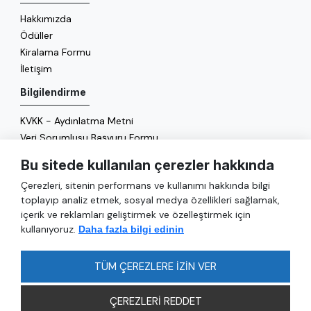
Hakkımızda
Ödüller
Kiralama Formu
İletişim
Bilgilendirme
KVKK - Aydınlatma Metni
Veri Sorumlusu Başvuru Formu
Çerez Politikası
Bu sitede kullanılan çerezler hakkında
Enerji Politikası
Çerezleri, sitenin performans ve kullanımı hakkında bilgi
Genel
toplayıp analiz etmek, sosyal medya özellikleri sağlamak,
içerik ve reklamları geliştirmek ve özelleştirmek için
Hizmetler
kullanıyoruz.
Daha fazla bilgi edinin
Ulaşım
Sıkça Sorulan Sorular
TÜM ÇEREZLERE İZİN VER
ÇEREZLERİ REDDET