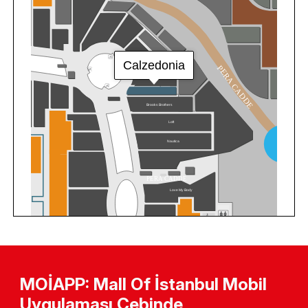
MOİAPP: Mall Of İstanbul Mobil
Uygulaması Cebinde