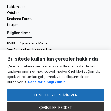
Hakkımızda
Ödüller
Kiralama Formu
İletişim
Bilgilendirme
KVKK - Aydınlatma Metni
Veri Sorumlusu Başvuru Formu
Çerez Politikası
Bu sitede kullanılan çerezler hakkında
Enerji Politikası
Çerezleri, sitenin performans ve kullanımı hakkında bilgi
Genel
toplayıp analiz etmek, sosyal medya özellikleri sağlamak,
içerik ve reklamları geliştirmek ve özelleştirmek için
Hizmetler
kullanıyoruz.
Daha fazla bilgi edinin
Ulaşım
Sıkça Sorulan Sorular
TÜM ÇEREZLERE İZİN VER
ÇEREZLERİ REDDET