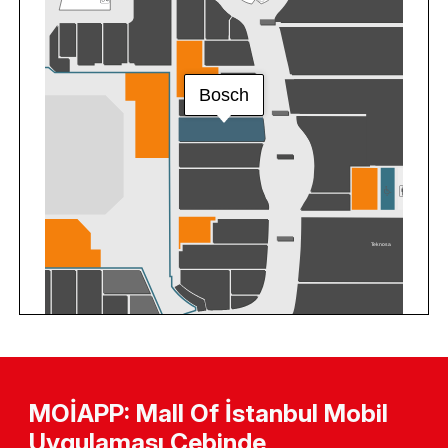
MOİAPP: Mall Of İstanbul Mobil
Uygulaması Cebinde