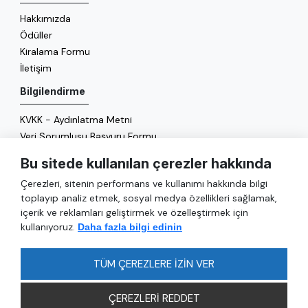
Hakkımızda
Ödüller
Kiralama Formu
İletişim
Bilgilendirme
KVKK - Aydınlatma Metni
Veri Sorumlusu Başvuru Formu
Çerez Politikası
Bu sitede kullanılan çerezler hakkında
Enerji Politikası
Çerezleri, sitenin performans ve kullanımı hakkında bilgi
Genel
toplayıp analiz etmek, sosyal medya özellikleri sağlamak,
içerik ve reklamları geliştirmek ve özelleştirmek için
Hizmetler
kullanıyoruz.
Daha fazla bilgi edinin
Ulaşım
Sıkça Sorulan Sorular
TÜM ÇEREZLERE İZİN VER
ÇEREZLERİ REDDET