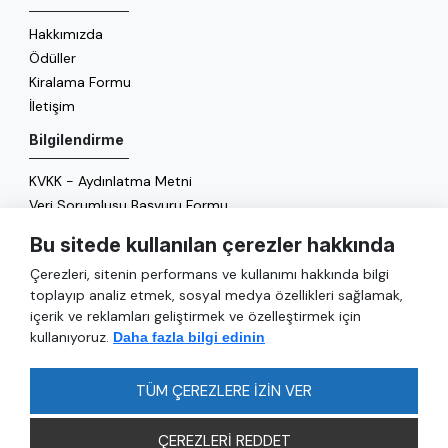
Hakkımızda
Ödüller
Kiralama Formu
İletişim
Bilgilendirme
KVKK - Aydınlatma Metni
Veri Sorumlusu Başvuru Formu
Çerez Politikası
Bu sitede kullanılan çerezler hakkında
Enerji Politikası
Çerezleri, sitenin performans ve kullanımı hakkında bilgi
Genel
toplayıp analiz etmek, sosyal medya özellikleri sağlamak,
içerik ve reklamları geliştirmek ve özelleştirmek için
Hizmetler
kullanıyoruz.
Daha fazla bilgi edinin
Ulaşım
Sıkça Sorulan Sorular
TÜM ÇEREZLERE İZİN VER
ÇEREZLERİ REDDET