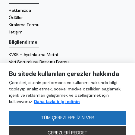
Hakkımızda
Ödüller
Kiralama Formu
İletişim
Bilgilendirme
KVKK - Aydınlatma Metni
Veri Sorumlusu Başvuru Formu
Çerez Politikası
Bu sitede kullanılan çerezler hakkında
Enerji Politikası
Çerezleri, sitenin performans ve kullanımı hakkında bilgi
Genel
toplayıp analiz etmek, sosyal medya özellikleri sağlamak,
içerik ve reklamları geliştirmek ve özelleştirmek için
Hizmetler
kullanıyoruz.
Daha fazla bilgi edinin
Ulaşım
Sıkça Sorulan Sorular
TÜM ÇEREZLERE İZİN VER
ÇEREZLERİ REDDET