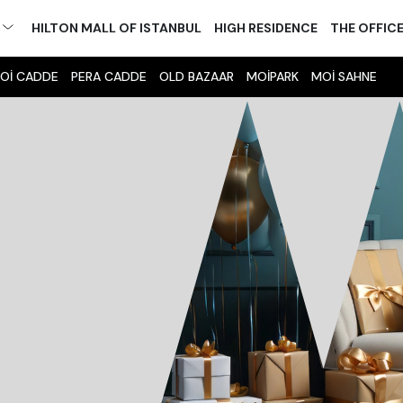
M
HILTON MALL OF ISTANBUL
HIGH RESIDENCE
THE OFFIC
Oİ CADDE
PERA CADDE
OLD BAZAAR
MOİPARK
MOİ SAHNE