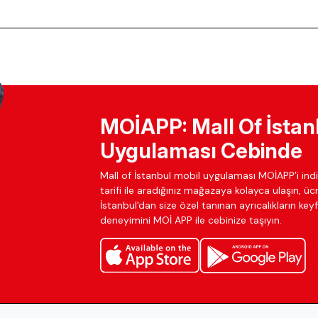
MOİAPP: Mall Of İstan
Uygulaması Cebinde
Mall of İstanbul mobil uygulaması MOİAPP’i indir
tarifi ile aradığınız mağazaya kolayca ulaşın, ü
İstanbul'dan size özel tanınan ayrıcalıkların keyfi
deneyimini MOİ APP ile cebinize taşıyın.