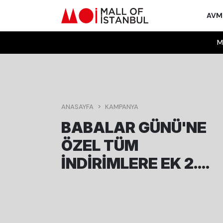
AV
M
ANASAYFA
KAMPANYA
BABALAR GÜNÜ'NE
ÖZEL TÜM
İNDIRIMLERE EK 2.
ÜRÜNE %20 İNDIRIM