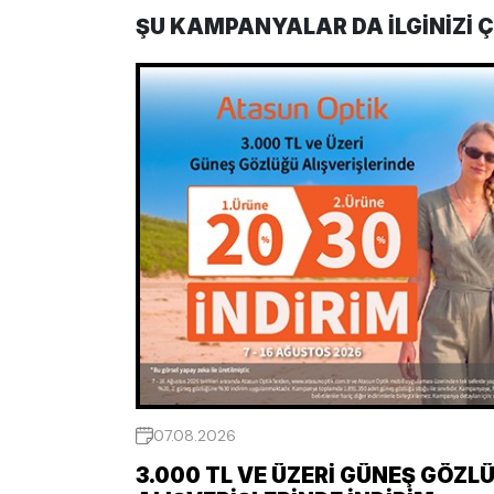
ŞU KAMPANYALAR DA ILGINIZI Ç
07.08.2026
3.000 TL VE ÜZERI GÜNEŞ GÖZL