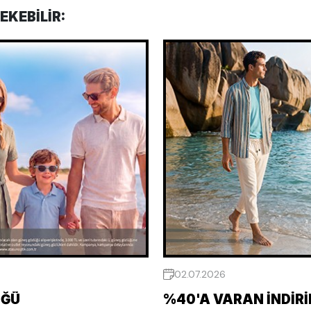
EKEBILIR:
02.07.2026
ÜĞÜ
%40'A VARAN İNDIR