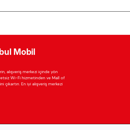
bul Mobil
in, alışveriş merkezi içinde yön
cretsiz Wi-Fi hizmetinden ve Mall of
ni çıkartın. En iyi alışveriş merkezi