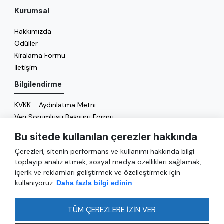
Kurumsal
Hakkımızda
Ödüller
Kiralama Formu
İletişim
Bilgilendirme
KVKK - Aydınlatma Metni
Veri Sorumlusu Başvuru Formu
Çerez Politikası
Bu sitede kullanılan çerezler hakkında
Enerji Politikası
Çerezleri, sitenin performans ve kullanımı hakkında bilgi
Genel
toplayıp analiz etmek, sosyal medya özellikleri sağlamak,
içerik ve reklamları geliştirmek ve özelleştirmek için
Hizmetler
kullanıyoruz.
Daha fazla bilgi edinin
Ulaşım
Sıkça Sorulan Sorular
TÜM ÇEREZLERE İZİN VER