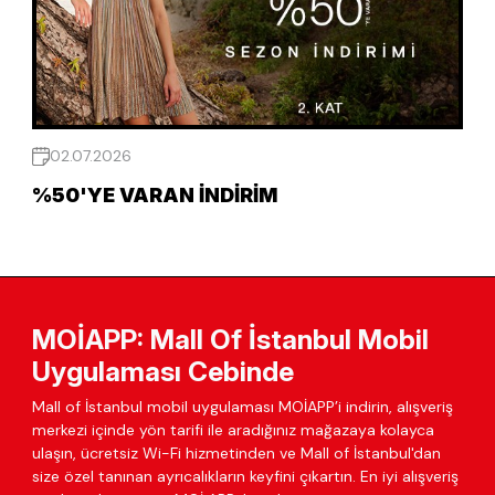
02.07.2026
%50'YE VARAN İNDIRIM
MOİAPP: Mall Of İstanbul Mobil
Uygulaması Cebinde
Mall of İstanbul mobil uygulaması MOİAPP’i indirin, alışveriş
merkezi içinde yön tarifi ile aradığınız mağazaya kolayca
ulaşın, ücretsiz Wi-Fi hizmetinden ve Mall of İstanbul'dan
size özel tanınan ayrıcalıkların keyfini çıkartın. En iyi alışveriş