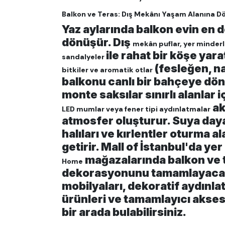
Balkon ve Teras: Dış Mekânı Yaşam Alanına D
Yaz aylarında balkon evin en d
dönüşür. Dış
mekân puflar, yer minderle
ile rahat bir köşe yara
sandalyeler
(fesleğen, na
bitkiler ve aromatik otlar
balkonu canlı bir bahçeye dö
monte saksılar sınırlı alanlar i
ak
LED mumlar veya fener tipi aydınlatmalar
atmosfer oluşturur. Suya daya
halıları ve kırlentler oturma a
getirir. Mall of İstanbul'da yer
mağazalarında balkon ve 
Home
dekorasyonunu tamamlayaca
mobilyaları, dekoratif aydınlat
ürünleri ve tamamlayıcı akse
bir arada bulabilirsiniz.