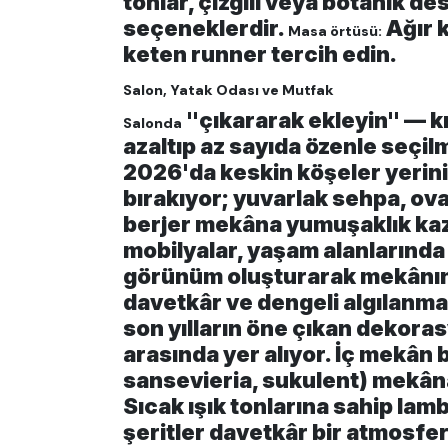
tonlar, çizgili veya botanik de
seçeneklerdir.
Ağır k
Masa örtüsü:
keten runner tercih edin.
Salon, Yatak Odası ve Mutfak
"çıkararak ekleyin" — kış
Salonda
azaltıp az sayıda özenle seçilm
2026'da keskin köşeler yerin
bırakıyor; yuvarlak sehpa, ova
berjer mekâna yumuşaklık kaza
mobilyalar, yaşam alanlarında 
görünüm oluşturarak mekânın
davetkâr ve dengeli algılanmas
son yılların öne çıkan dekoras
arasında yer alıyor. İç mekân b
sansevieria, sukulent) mekâna 
Sıcak ışık tonlarına sahip lamb
şeritler davetkâr bir atmosfer