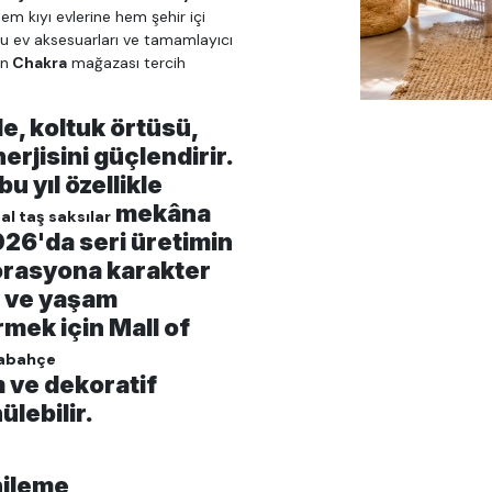
em kıyı evlerine hem şehir içi
lu ev aksesuarları ve tamamlayıcı
an
Chakra
mağazası tercih
, koltuk örtüsü,
erjisini güçlendirir.
 yıl özellikle
mekâna
al taş saksılar
26'da seri üretimin
korasyona karakter
a ve yaşam
rmek için Mall of
şabahçe
 ve dekoratif
lebilir.
nileme