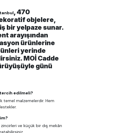
, 470
stanbul
ekoratif objelere,
ş bir yelpaze sunar.
ent arayışından
asyon ürünlerine
rünleri yerinde
irsiniz. MOİ Cadde
yürüyüşüyle günü
ercih edilmeli?
uk temel malzemelerdir. Hem
destekler.
rim?
 zincirleri ve küçük bir dış mekân
ratabilirsiniz.