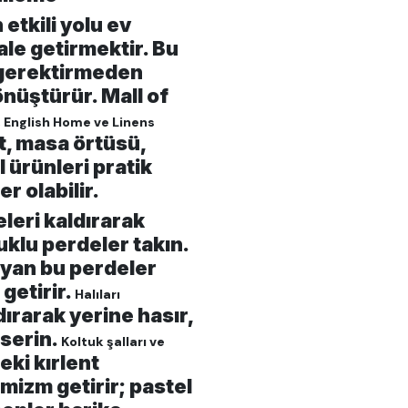
etkili yolu ev
ale getirmektir. Bu
 gerektirmeden
üştürür. Mall of
English Home ve Linens
t, masa örtüsü,
 ürünleri pratik
r olabilir.
eleri kaldırarak
uklu perdeler takın.
ayan bu perdeler
getirir.
Halıları
dırarak yerine hasır,
 serin.
Koltuk şalları ve
eki kırlent
izm getirir; pastel