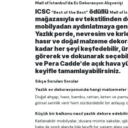
Mall of İstanbul'da Ev Dekorasyon Alışverişi
ICSC
ödüllü
“Best of the Best”
Mall of İ
mağazasıyla ev tekstilinden d
mobilyadan aydınlatmaya geni
Yazlık perde, nevresim ve kırl
hasır ve doğal malzeme dekor
kadar her şeyi keşfedebilir, ü
görerek ve dokunarak seçebil
ve Pera Cadde'de açık hava 
keyifle tamamlayabilirsiniz.
Sıkça Sorulan Sorular
Yazlık ev dekorasyonunda hangi malzemeler t
Doğal ahşap, hasır, bambu, rattan, keten ve pam
görsel serinlik verir hem sürdürülebilir bir anlayışı 
Küçük bir balkonu nasıl yazlık dekore edebili
Katlanabilir mobilyalar, duvara monte saksılar, ışık
halısı ile sınırlı alanda bile keyifli bir yaşam alanı ya