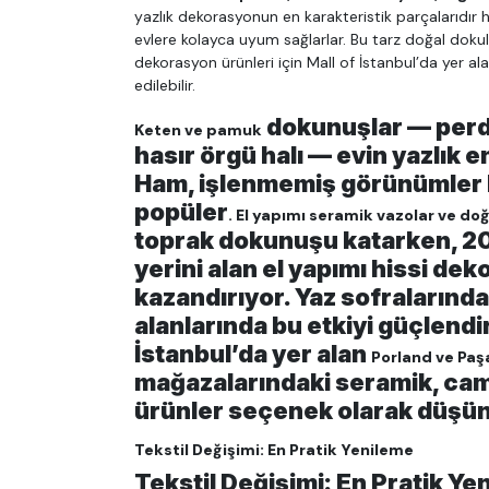
yazlık dekorasyonun en karakteristik parçalarıdır h
evlere kolayca uyum sağlarlar. Bu tarz doğal doku
dekorasyon ürünleri için Mall of İstanbul’da yer al
edilebilir.
dokunuşlar — perde
Keten ve pamuk
hasır örgü halı — evin yazlık en
Ham, işlenmemiş görünümler bu
popüler
. El yapımı seramik vazolar ve doğ
toprak dokunuşu katarken, 20
yerini alan el yapımı hissi de
kazandırıyor. Yaz sofralarınd
alanlarında bu etkiyi güçlendi
İstanbul’da yer alan
Porland ve Pa
mağazalarındaki seramik, cam
ürünler seçenek olarak düşünü
Tekstil Değişimi: En Pratik Yenileme
Tekstil Değişimi: En Pratik Ye