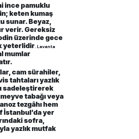
mi ince pamuklu
rin; keten kumaş
ku sunar. Beyaz,
r verir. Gereksiz
odin üzerinde gece
 yeterlidir
. Lavanta
al mumlar
tır.
ar, cam sürahiler,
s tahtaları yazlık
ı sadeleştirerek
r meyve tabağı veya
avanoz tezgâhı hem
of İstanbul’da yer
ındaki sofra,
yla yazlık mutfak