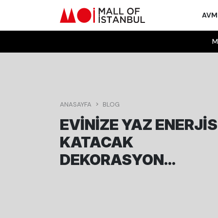
AV
M
ANASAYFA
BLOG
EVINIZE YAZ ENERJIS
KATACAK
DEKORASYON
FIKIRLERI