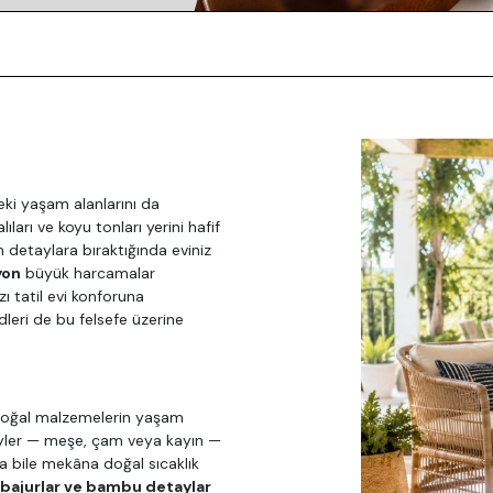
deki yaşam alanlarını da
ıları ve koyu tonları yerini hafif
 detaylara bıraktığında eviniz
yon
büyük harcamalar
ı tatil evi konforuna
ri de bu felsefe üzerine
 doğal malzemelerin yaşam
ler — meşe, çam veya kayın —
da bile mekâna doğal sıcaklık
 abajurlar ve bambu detaylar