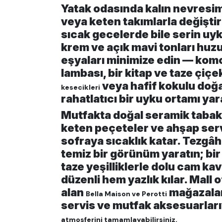
Yatak odasında kalın nevresi
veya keten takımlarla değişti
sıcak gecelerde bile serin uy
krem ve açık mavi tonları huzu
eşyaları minimize edin — kom
lambası, bir kitap ve taze çiçek
veya hafif kokulu doğ
kesecikleri
rahatlatıcı bir uyku ortamı yara
Mutfakta doğal seramik tabakl
keten peçeteler ve ahşap servi
sofraya sıcaklık katar. Tezgâh
temiz bir görünüm yaratın; bi
taze yeşilliklerle dolu cam k
düzenli hem yazlık kılar. Mall 
alan
mağazalar
Bella Maison ve Perotti
servis ve mutfak aksesuarları
atmosferini tamamlayabilirsiniz.