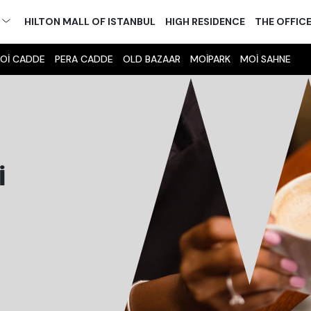
M
HILTON MALL OF ISTANBUL
HIGH RESIDENCE
THE OFFIC
Oİ CADDE
PERA CADDE
OLD BAZAAR
MOİPARK
MOİ SAHNE
I