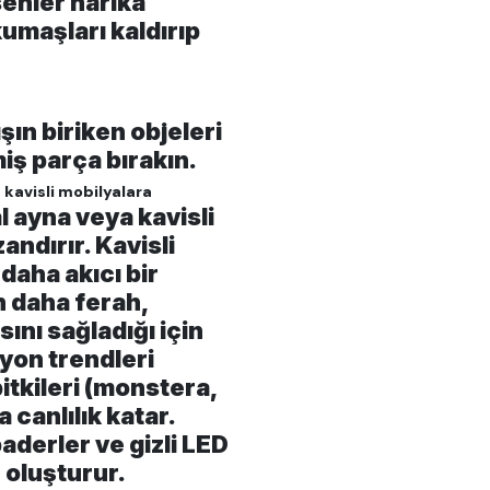
senler harika
umaşları kaldırıp
ın biriken objeleri
iş parça bırakın.
i
kavisli mobilyalara
l ayna veya kavisli
ndırır. Kavisli
daha akıcı bir
 daha ferah,
ını sağladığı için
yon trendleri
itkileri (monstera,
canlılık katar.
aderler ve gizli LED
 oluşturur.