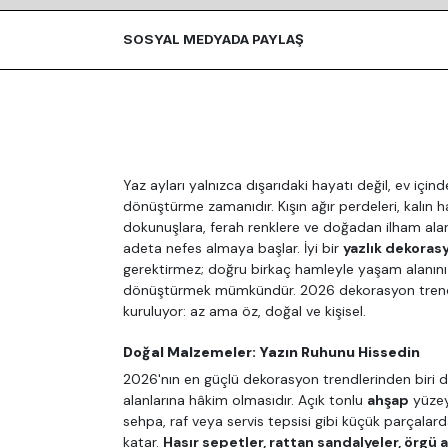
SOSYAL MEDYADA PAYLAŞ
Yaz ayları yalnızca dışarıdaki hayatı değil, ev için
dönüştürme zamanıdır. Kışın ağır perdeleri, kalın hal
dokunuşlara, ferah renklere ve doğadan ilham alan
adeta nefes almaya başlar. İyi bir
yazlık dekoras
gerektirmez; doğru birkaç hamleyle yaşam alanınız
dönüştürmek mümkündür. 2026 dekorasyon trendle
kuruluyor: az ama öz, doğal ve kişisel.
Doğal Malzemeler: Yazın Ruhunu Hissedin
2026'nın en güçlü dekorasyon trendlerinden biri
alanlarına hâkim olmasıdır. Açık tonlu
ahşap
yüzey
sehpa, raf veya servis tepsisi gibi küçük parçalar
katar.
Hasır sepetler, rattan sandalyeler, örgü