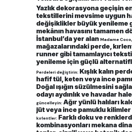
Yazlık dekorasyona geçişin en 
tekstillerini mevsime uygun h
değişiklikler büyük yenileme
mekânın havasını tamamen dön
İstanbul’da yer alan
Madame Coco, 
mağazalarındaki perde, kırlen
runner gibi tamamlayıcı tekstil
yenileme için güçlü alternatifle
Kışlık kalın perd
Perdeleri değiştirin:
hafif tül, keten veya ince pam
Doğal ışığın süzülmesini sağl
odayı aydınlık ve havadar hale 
Ağır yünlü halıları kal
güncelleyin:
jüt veya ince pamuklu kilimler
Farklı doku ve renklerd
kırlentler:
kombinasyonları mekana dinam