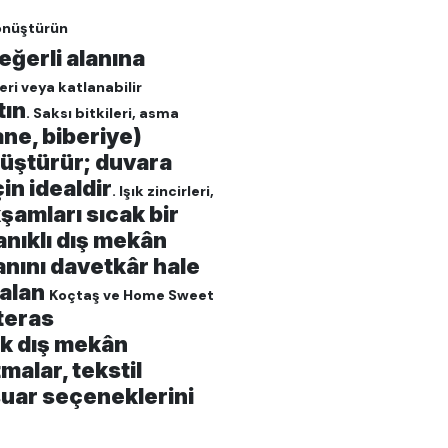
önüştürün
eğerli alanına
ri veya katlanabilir
tın
. Saksı bitkileri, asma
ne, biberiye)
nüştürür; duvara
çin idealdir
. Işık zincirleri,
şamları sıcak bir
nıklı dış mekân
lanını davetkâr hale
 alan
Koçtaş ve Home Sweet
teras
k dış mekân
malar, tekstil
suar seçeneklerini