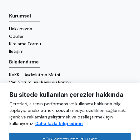
Kurumsal
Hakkımızda
Ödüller
Kiralama Formu
İletişim
Bilgilendirme
KVKK - Aydınlatma Metni
Veri Sorumlusu Başvuru Formu
Çerez Politikası
Bu sitede kullanılan çerezler hakkında
Enerji Politikası
Çerezleri, sitenin performans ve kullanımı hakkında bilgi
Genel
toplayıp analiz etmek, sosyal medya özellikleri sağlamak,
içerik ve reklamları geliştirmek ve özelleştirmek için
Hizmetler
kullanıyoruz.
Daha fazla bilgi edinin
Ulaşım
Sıkça Sorulan Sorular