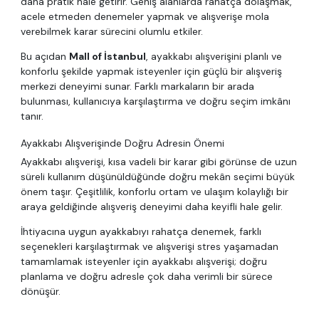
daha pratik hale getirir. Geniş alanlarda rahatça dolaşmak,
acele etmeden denemeler yapmak ve alışverişe mola
verebilmek karar sürecini olumlu etkiler.
Bu açıdan
Mall of İstanbul
, ayakkabı alışverişini planlı ve
konforlu şekilde yapmak isteyenler için güçlü bir alışveriş
merkezi deneyimi sunar. Farklı markaların bir arada
bulunması, kullanıcıya karşılaştırma ve doğru seçim imkânı
tanır.
Ayakkabı Alışverişinde Doğru Adresin Önemi
Ayakkabı alışverişi, kısa vadeli bir karar gibi görünse de uzun
süreli kullanım düşünüldüğünde doğru mekân seçimi büyük
önem taşır. Çeşitlilik, konforlu ortam ve ulaşım kolaylığı bir
araya geldiğinde alışveriş deneyimi daha keyifli hale gelir.
İhtiyacına uygun ayakkabıyı rahatça denemek, farklı
seçenekleri karşılaştırmak ve alışverişi stres yaşamadan
tamamlamak isteyenler için ayakkabı alışverişi; doğru
planlama ve doğru adresle çok daha verimli bir sürece
dönüşür.