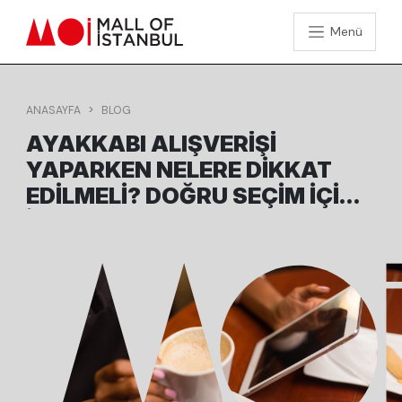
Menü
ANASAYFA
BLOG
AYAKKABI ALIŞVERIŞI
YAPARKEN NELERE DIKKAT
EDILMELI? DOĞRU SEÇIM İÇIN
İPUÇLARI