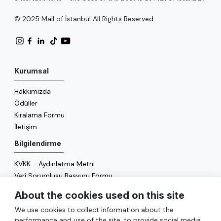
© 2025 Mall of İstanbul All Rights Reserved.
Kurumsal
Hakkımızda
Ödüller
Kiralama Formu
İletişim
Bilgilendirme
KVKK - Aydınlatma Metni
Veri Sorumlusu Başvuru Formu
Çerez Politikası
About the cookies used on this site
Enerji Politikası
We use cookies to collect information about the
Genel
performance and use of the site, to provide social media